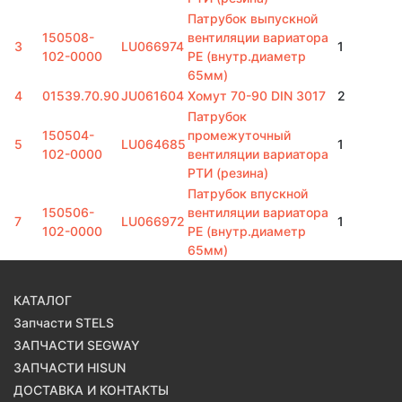
Патрубок выпускной
150508-
вентиляции вариатора
3
LU066974
1
102-0000
РЕ (внутр.диаметр
65мм)
4
01539.70.90
JU061604
Хомут 70-90 DIN 3017
2
Патрубок
150504-
промежуточный
5
LU064685
1
102-0000
вентиляции вариатора
РТИ (резина)
Патрубок впускной
150506-
вентиляции вариатора
7
LU066972
1
102-0000
РЕ (внутр.диаметр
65мм)
КАТАЛОГ
Запчасти STELS
ЗАПЧАСТИ SEGWAY
ЗАПЧАСТИ HISUN
ДОСТАВКА И КОНТАКТЫ