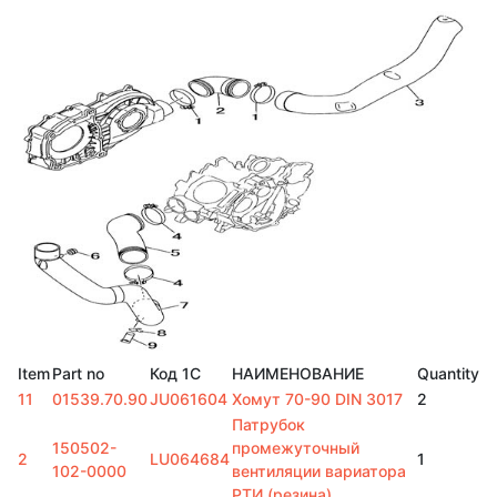
Item
Part no
Код 1С
НАИМЕНОВАНИЕ
Quantity
1
1
01539.70.90
JU061604
Хомут 70-90 DIN 3017
2
Патрубок
150502-
промежуточный
2
LU064684
1
102-0000
вентиляции вариатора
РТИ (резина)