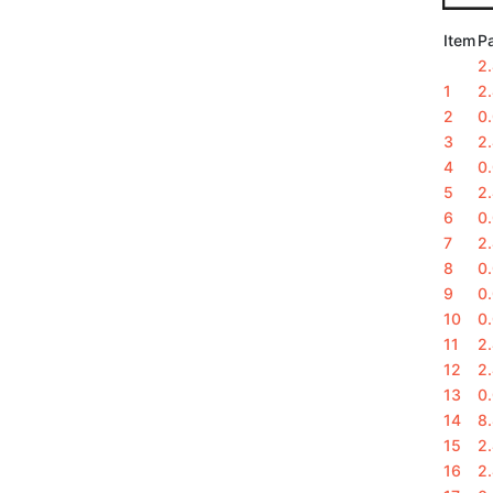
Item
Pa
2
1
2
2
0
3
2
4
0
5
2
6
0
7
2
8
0
9
0
10
0
11
2
12
2
13
0
14
8
15
2
16
2