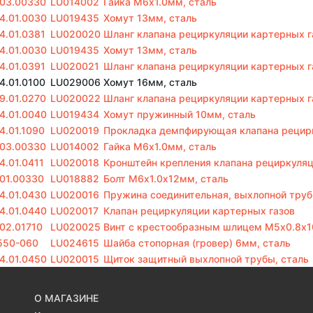
.03.00330
LU014002
Гайка M6х1.0мм, сталь
.4.01.0030
LU019435
Хомут 13мм, сталь
.4.01.0381
LU020020
Шланг клапана рециркуляции картерных га
.4.01.0030
LU019435
Хомут 13мм, сталь
.4.01.0391
LU020021
Шланг клапана рециркуляции картерных газ
.4.01.0100
LU029006
Хомут 16мм, сталь
.9.01.0270
LU020022
Шланг клапана рециркуляции картерных газ
.4.01.0040
LU019434
Хомут пружинный 10мм, сталь
.4.01.1090
LU020019
Прокладка демпфирующая клапана рецирк
.03.00330
LU014002
Гайка M6х1.0мм, сталь
4.01.0411
LU020018
Кронштейн крепления клапана рециркуляц
.01.00330
LU018882
Болт M6х1.0х12мм, сталь
.4.01.0430
LU020016
Пружина соединительная, выхлопной труб
.4.01.0440
LU020017
Клапан рециркуляции картерных газов
.02.01710
LU020025
Винт с крестообразным шлицем М5х0.8х1
550-060
LU024615
Шайба стопорная (гровер) 6мм, сталь
.4.01.0450
LU020015
Щиток защитный выхлопной трубы, сталь
О МАГАЗИНЕ