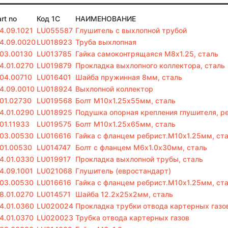
rt no
Код 1С
НАИМЕНОВАНИЕ
.4.09.1021
LU055587
Глушитель с выхлопной трубой
.4.09.0020
LU018923
Труба выхлопная
.03.00130
LU013785
Гайка самоконтрящаяся M8х1.25, сталь
.4.01.0270
LU019879
Прокладка выхлопного коллектора, сталь
.04.00710
LU016401
Шайба пружинная 8мм, сталь
.4.09.0010
LU018924
Выхлопной коллектор
.01.02730
LU019568
Болт M10х1.25х55мм, сталь
.4.01.0290
LU018925
Подушка опорная крепления глушителя, р
.01.11933
LU019575
Болт M10х1.25х65мм, сталь
.03.00530
LU016616
Гайка с фланцем ребрист.M10х1.25мм, ст
.01.00530
LU014747
Болт с фланцем M6х1.0х30мм, сталь
.4.01.0330
LU019917
Прокладка выхлопной трубы, сталь
.4.09.1001
LU021068
Глушитель (евростандарт)
.03.00530
LU016616
Гайка с фланцем ребрист.M10х1.25мм, ст
.8.01.0270
LU014571
Шайба 12.2х25х2мм, сталь
.4.01.0360
LU020024
Прокладка трубки отвода картерных газов
.4.01.0370
LU020023
Трубка отвода картерных газов