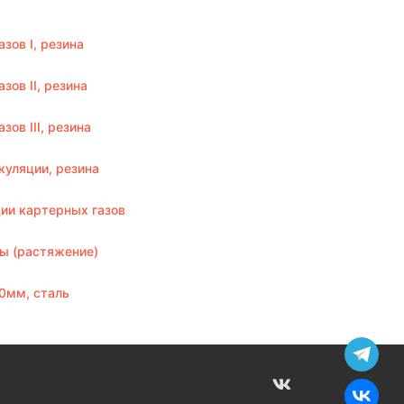
зов I, резина
ов II, резина
ов III, резина
уляции, резина
ии картерных газов
ы (растяжение)
0мм, сталь