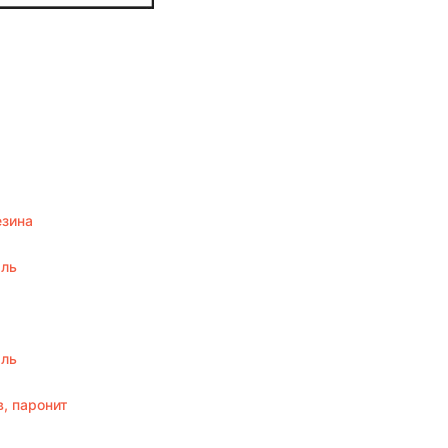
езина
аль
аль
, паронит