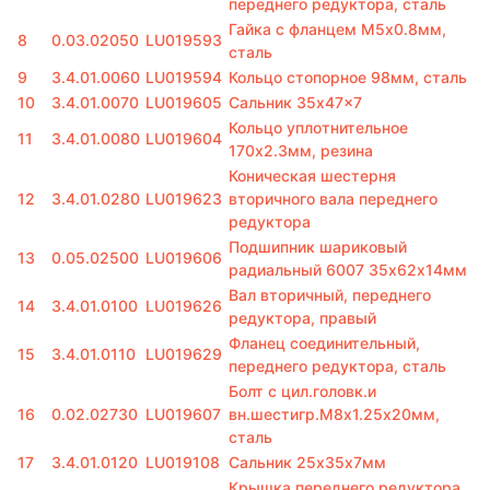
переднего редуктора, сталь
Гайка с фланцем M5х0.8мм,
8
0.03.02050
LU019593
сталь
9
3.4.01.0060
LU019594
Кольцо стопорное 98мм, сталь
10
3.4.01.0070
LU019605
Сальник 35x47x7
Кольцо уплотнительное
11
3.4.01.0080
LU019604
170х2.3мм, резина
Коническая шестерня
12
3.4.01.0280
LU019623
вторичного вала переднего
редуктора
Подшипник шариковый
13
0.05.02500
LU019606
радиальный 6007 35х62х14мм
Вал вторичный, переднего
14
3.4.01.0100
LU019626
редуктора, правый
Фланец соединительный,
15
3.4.01.0110
LU019629
переднего редуктора, сталь
Болт с цил.головк.и
16
0.02.02730
LU019607
вн.шестигр.M8х1.25х20мм,
сталь
17
3.4.01.0120
LU019108
Сальник 25х35х7мм
Крышка переднего редуктора,