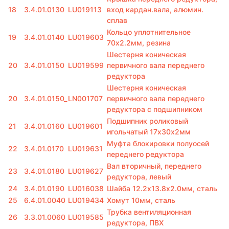
18
3.4.01.0130
LU019113
вход кардан.вала, алюмин.
сплав
Кольцо уплотнительное
19
3.4.01.0140
LU019603
70х2.2мм, резина
Шестерня коническая
20
3.4.01.0150
LU019599
первичного вала переднего
редуктора
Шестерня коническая
20
3.4.01.0150_
LN001707
первичного вала переднего
редуктора с подшипником
Подшипник роликовый
21
3.4.01.0160
LU019601
игольчатый 17х30х2мм
Муфта блокировки полуосей
22
3.4.01.0170
LU019631
переднего редуктора
Вал вторичный, переднего
23
3.4.01.0180
LU019627
редуктора, левый
24
3.4.01.0190
LU016038
Шайба 12.2х13.8х2.0мм, сталь
25
6.4.01.0040
LU019434
Хомут 10мм, сталь
Трубка вентиляционная
26
3.3.01.0060
LU019585
редуктора, ПВХ