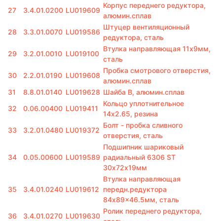
Корпус переднего редуктора,
27
3.4.01.0200
LU019609
алюмин.сплав
Штуцер вентиляционный
28
3.3.01.0070
LU019586
редуктора, сталь
Втулка направляющая 11х9мм,
29
3.2.01.0010
LU019100
сталь
Пробка смотрового отверстия,
30
2.2.01.0190
LU019608
алюмин.сплав
31
8.8.01.0140
LU019628
Шайба В, алюмин.сплав
Кольцо уплотнительное
32
0.06.00400
LU019411
14х2.65, резина
Болт - пробка сливного
33
3.2.01.0480
LU019372
отверстия, сталь
Подшипник шариковый
34
0.05.00600
LU019589
радиальный 6306 ST
30х72х19мм
Втулка направляющая
35
3.4.01.0240
LU019612
передн.редуктора
84x89x46.5мм, сталь
Ролик переднего редуктора,
36
3.4.01.0270
LU019630