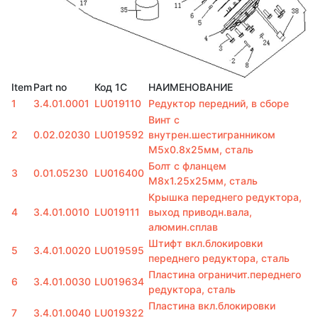
Item
Part no
Код 1С
НАИМЕНОВАНИЕ
1
3.4.01.0001
LU019110
Редуктор передний, в сборе
Винт с
2
0.02.02030
LU019592
внутрен.шестигранником
М5х0.8х25мм, сталь
Болт с фланцем
3
0.01.05230
LU016400
M8х1.25х25мм, сталь
Крышка переднего редуктора,
4
3.4.01.0010
LU019111
выход приводн.вала,
алюмин.сплав
Штифт вкл.блокировки
5
3.4.01.0020
LU019595
переднего редуктора, сталь
Пластина ограничит.переднего
6
3.4.01.0030
LU019634
редуктора, сталь
Пластина вкл.блокировки
7
3.4.01.0040
LU019322