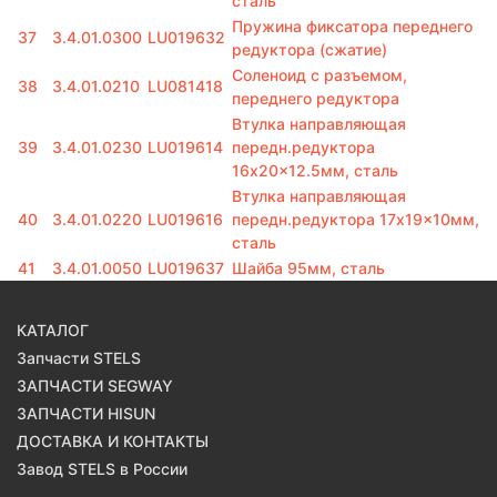
сталь
Пружина фиксатора переднего
37
3.4.01.0300
LU019632
редуктора (сжатие)
Соленоид с разъемом,
38
3.4.01.0210
LU081418
переднего редуктора
Втулка направляющая
39
3.4.01.0230
LU019614
передн.редуктора
16x20x12.5мм, сталь
Втулка направляющая
40
3.4.01.0220
LU019616
передн.редуктора 17x19x10мм,
сталь
41
3.4.01.0050
LU019637
Шайба 95мм, сталь
КАТАЛОГ
Запчасти STELS
ЗАПЧАСТИ SEGWAY
ЗАПЧАСТИ HISUN
ДОСТАВКА И КОНТАКТЫ
Завод STELS в России