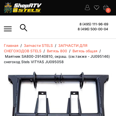
0
8 (495) 111-96-69
8 (496) 500-00-04
Главная
/
Запчасти STELS
/
ЗАПЧАСТИ ДЛЯ
СНЕГОХОДОВ STELS
/
Витязь 800
/
Витязь общая
/
Маятник SA800-29140810, окраш. (см.также - JU095146)
снегоход Stels VITYAS JU095058