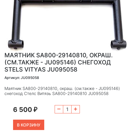
МАЯТНИК SA800-29140810, ОКРАШ.
(СМ.ТАКЖЕ - JU095146) СНЕГОХОД
STELS VITYAS JU095058
Артикул: JU095058
Маятник SA800-29140810, окраш. (см.также - JU095146)
снегоход Стелс Витязь SА800-29140810 JU095058
6 500
₽