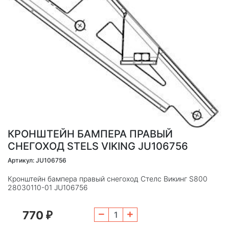
КРОНШТЕЙН БАМПЕРА ПРАВЫЙ
СНЕГОХОД STELS VIKING JU106756
Артикул: JU106756
Кронштейн бампера правый снегоход Стелс Викинг S800
28030110-01 JU106756
770
₽