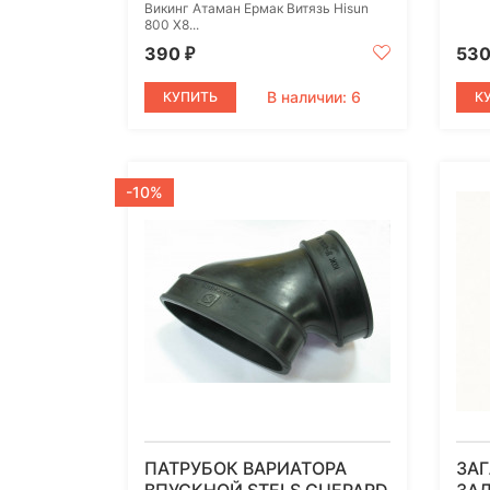
Викинг Атаман Ермак Витязь Hisun
800 X8...
390
53
₽
В наличии: 6
КУПИТЬ
К
-10%
ПАТРУБОК ВАРИАТОРА
ЗАГ