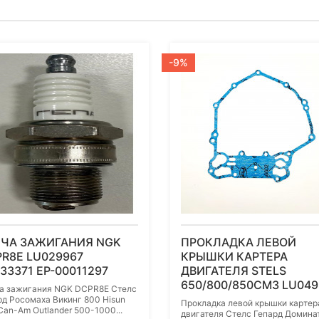
-9%
ЕЧА ЗАЖИГАНИЯ NGK
ПРОКЛАДКА ЛЕВОЙ
R8E LU029967
КРЫШКИ КАРТЕРА
33371 EP-00011297
ДВИГАТЕЛЯ STELS
650/800/850СМ3 LU049
а зажигания NGK DCPR8E Стелс
рд Росомаха Викинг 800 Hisun
Прокладка левой крышки картер
Can-Am Outlander 500-1000...
двигателя Стелс Гепард Домина