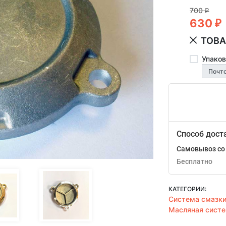
700
₽
630
₽
ТОВА
Упаков
Способ дост
Самовывоз со 
Бесплатно
КАТЕГОРИИ:
Система смазк
Масляная систе