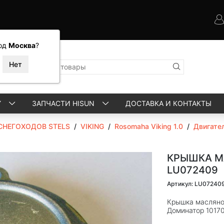
од
Москва
?
Y
ЗАПЧАСТИ HISUN
ДОСТАВКА И КОНТАКТЫ
СНЕГОХОДОВ STELS
/
VIKING
/
Rosomaha Viking 1.0
/
Двигате
КРЫШКА М
LU072409
Артикул: LU07240
Крышка масляно
Доминатор 1017