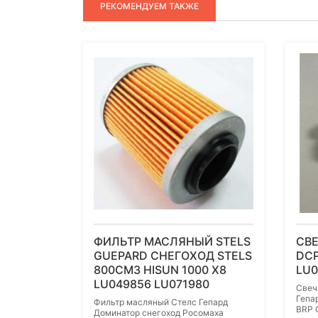
РЕКОМЕНДУЕМ ТАКЖЕ
ФИЛЬТР МАСЛЯНЫЙ STELS
СВ
GUEPARD СНЕГОХОД STELS
DCP
800СМ3 HISUN 1000 X8
LU0
LU049856 LU071980
Свеч
Гепа
Фильтр масляный Стелс Гепард
BRP 
Доминатор снегоход Росомаха