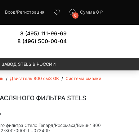
Вход
/
Регистрация
Сумма
0
₽
0
8 (495) 111-96-69
8 (496) 500-00-04
ЗАВОД STELS В РОССИИ
ль
/
Двигатель 800 см3 GK
/
Система смазки
АСЛЯНОГО ФИЛЬТРА STELS
9
го фильтра Стелс Гепард/Росомаха/Викинг 800
02-800-0000 LU072409