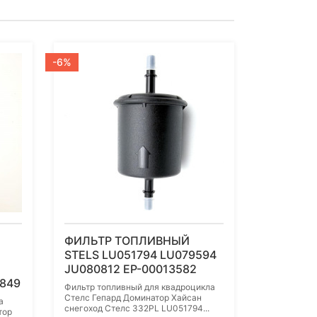
-6%
ФИЛЬТР ТОПЛИВНЫЙ
STELS LU051794 LU079594
JU080812 EP-00013582
849
Фильтр топливный для квадроцикла
Стелс Гепард Доминатор Хайсан
а
снегоход Стелс 332PL LU051794...
тор