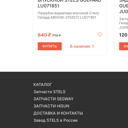
ВПУСКНОЙ STELS GUEPARD
ЗАД
LU071851
GUE
JU0
Патрубок вариатора впускной Стелс
Гепард A800GK-2152012 LU071851
Загл
Гепа
JU06
640
12
₽
710
₽
В наличии: 1
КУПИТЬ
К
КАТАЛОГ
Запчасти STELS
ЗАПЧАСТИ SEGWAY
ЗАПЧАСТИ HISUN
ДОСТАВКА И КОНТАКТЫ
Завод STELS в России