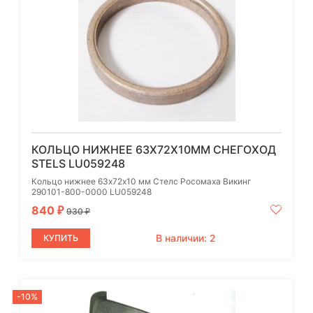
КОЛЬЦО НИЖНЕЕ 63Х72Х10ММ СНЕГОХОД
STELS LU059248
Кольцо нижнее 63х72х10 мм Стелс Росомаха Викинг
290101-800-0000 LU059248
840
₽
930
₽
В наличии: 2
КУПИТЬ
-10%