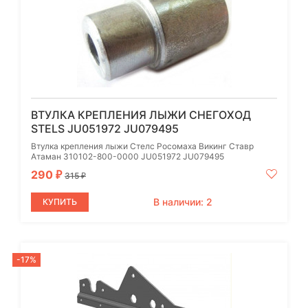
ВТУЛКА КРЕПЛЕНИЯ ЛЫЖИ СНЕГОХОД
STELS JU051972 JU079495
Втулка крепления лыжи Стелс Росомаха Викинг Ставр
Атаман 310102-800-0000 JU051972 JU079495
290
₽
315
₽
В наличии: 2
КУПИТЬ
-17%