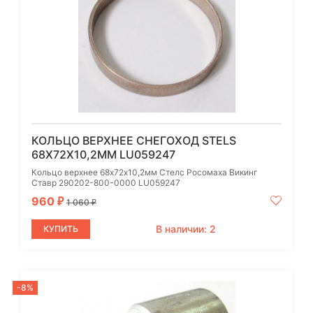
КОЛЬЦО ВЕРХНЕЕ СНЕГОХОД STELS
68Х72Х10,2ММ LU059247
Кольцо верхнее 68х72х10,2мм Стелс Росомаха Викинг
Ставр 290202-800-0000 LU059247
960
₽
1 060
₽
В наличии: 2
КУПИТЬ
-8%