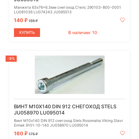
Манжета 63x76x6.3мм cнегоход Стелс 290103-800-0001
LU081036 LU074243 JU065513
140
₽
155
₽
В наличии: 10
КУПИТЬ
-9%
ВИНТ М10Х140 DIN 912 CНЕГОХОД STELS
JU058970 LU095014
Винт М10х140 DIN 912 снегоход Stels Rosomaha Viking Stavr
Ermak 9101-10-140 JU058970 LU095014
160
₽
175
₽