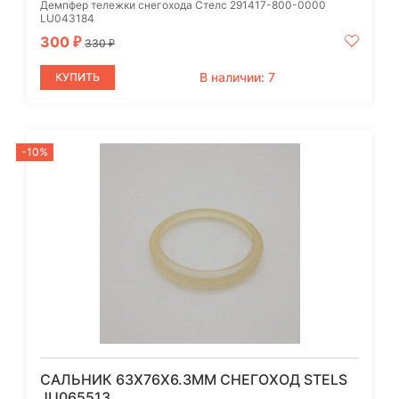
Демпфер тележки снегохода Стелс 291417-800-0000
LU043184
300
₽
330
₽
В наличии: 7
КУПИТЬ
-10%
САЛЬНИК 63X76X6.3ММ CНЕГОХОД STELS
JU065513