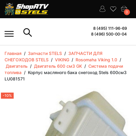
0
8 (495) 111-96-69
8 (496) 500-00-04
Главная
/
Запчасти STELS
/
ЗАПЧАСТИ ДЛЯ
СНЕГОХОДОВ STELS
/
VIKING
/
Rosomaha Viking 1.0
/
Двигатель
/
Двигатель 600 см3 GK
/
Система подачи
топлива
/
Корпус масляного бака снегоход Stels 600см3
LU081571
-10%