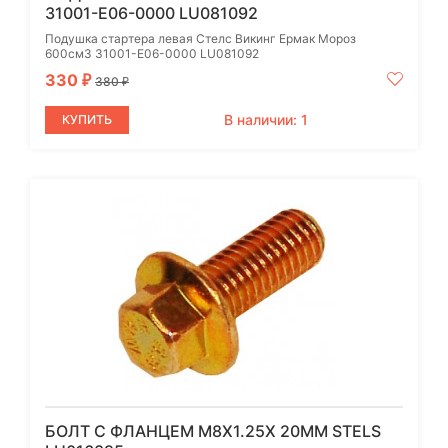
31001-E06-0000 LU081092
Подушка стартера левая Стелс Викинг Ермак Мороз
600см3 31001-E06-0000 LU081092
330
₽
380
₽
В наличии: 1
КУПИТЬ
БОЛТ С ФЛАНЦЕМ М8Х1.25Х 20ММ STELS