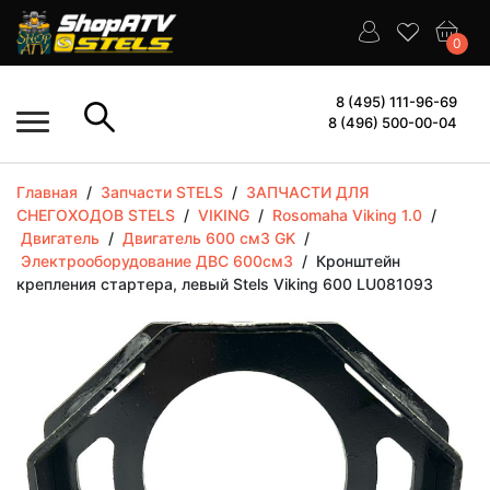
0
8 (495) 111-96-69
8 (496) 500-00-04
Главная
/
Запчасти STELS
/
ЗАПЧАСТИ ДЛЯ
СНЕГОХОДОВ STELS
/
VIKING
/
Rosomaha Viking 1.0
/
Двигатель
/
Двигатель 600 см3 GK
/
Электрооборудование ДВС 600см3
/
Кронштейн
крепления стартера, левый Stels Viking 600 LU081093