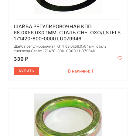
ШАЙБА РЕГУЛИРОВОЧНАЯ КПП
68.0Х56.0Х0.1ММ, СТАЛЬ СНЕГОХОД STELS
171420-800-0000 LU079946
Шайба регулировочная КПП 68.0х56.0х0.1мм, сталь
снегоход Стелс 171420-800-0000 LU079946
330
₽
В наличии: 1
КУПИТЬ