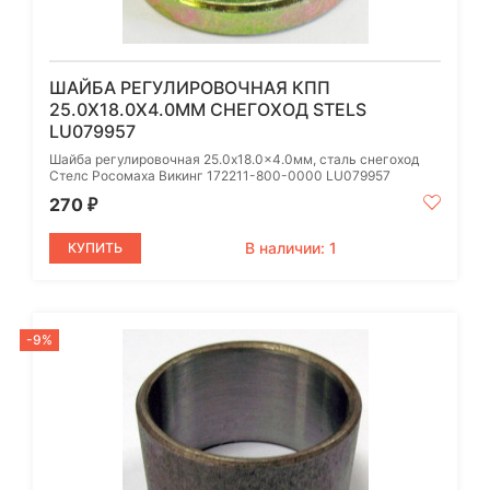
ШАЙБА РЕГУЛИРОВОЧНАЯ КПП
25.0X18.0X4.0ММ СНЕГОХОД STELS
LU079957
Шайба регулировочная 25.0x18.0x4.0мм, сталь cнегоход
Стелс Росомаха Викинг 172211-800-0000 LU079957
270
₽
В наличии: 1
КУПИТЬ
-9%