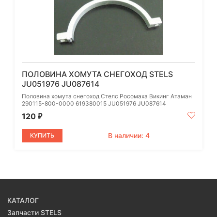
ПОЛОВИНА ХОМУТА СНЕГОХОД STELS
JU051976 JU087614
Половина хомута снегоход Стелс Росомаха Викинг Атаман
290115-800-0000 619380015 JU051976 JU087614
120
₽
В наличии: 4
КУПИТЬ
КАТАЛОГ
Запчасти STELS