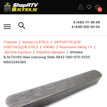
0
8 (495) 111-96-69
8 (496) 500-00-04
Главная
/
Запчасти STELS
/
ЗАПЧАСТИ ДЛЯ
СНЕГОХОДОВ STELS
/
VIKING
/
Rosomaha Viking 1.0
/
Детали корпуса
/
Коробка передач
/
Шпонка
8.0x7.0x60.0мм cнегоход Stels 9842-080-070-0250
M603345080