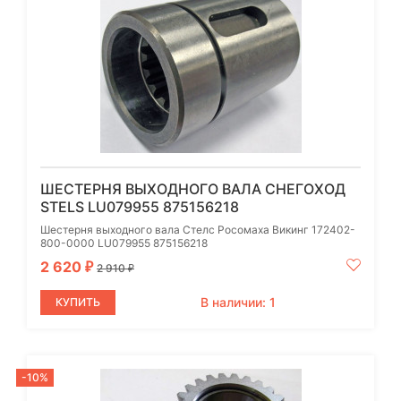
ШЕСТЕРНЯ ВЫХОДНОГО ВАЛА СНЕГОХОД
STELS LU079955 875156218
Шестерня выходного вала Стелс Росомаха Викинг 172402-
800-0000 LU079955 875156218
2 620
₽
2 910
₽
В наличии: 1
КУПИТЬ
-10%