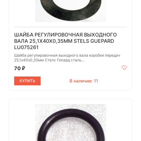
ШАЙБА РЕГУЛИРОВОЧНАЯ ВЫХОДНОГО
ВАЛА 25,1Х40Х0,35ММ STELS GUEPARD
LU075261
Шайба регулировочная выходного вала коробки передач
25,1х40х0,35мм Стелс Гепард сталь...
70
₽
В наличии: 11
КУПИТЬ