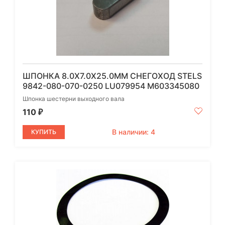
ШПОНКА 8.0X7.0X25.0ММ СНЕГОХОД STELS
9842-080-070-0250 LU079954 M603345080
Шпонка шестерни выходного вала
110
₽
В наличии: 4
КУПИТЬ