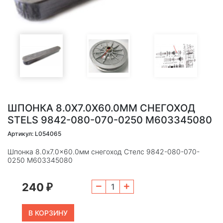
ШПОНКА 8.0X7.0X60.0ММ CНЕГОХОД
STELS 9842-080-070-0250 M603345080
Артикул: L054065
Шпонка 8.0x7.0x60.0мм cнегоход Стелс 9842-080-070-
0250 M603345080
240
₽