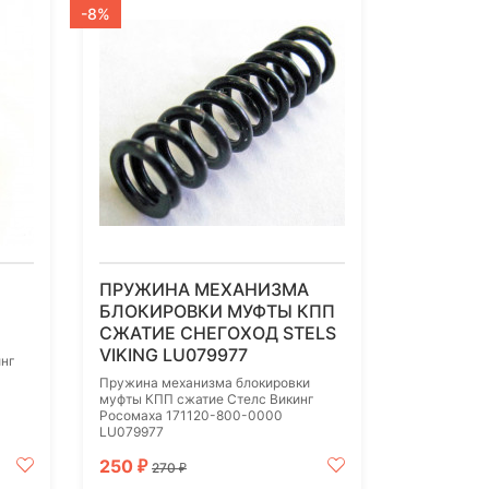
-8%
ПРУЖИНА МЕХАНИЗМА
БЛОКИРОВКИ МУФТЫ КПП
СЖАТИЕ СНЕГОХОД STELS
VIKING LU079977
инг
Пружина механизма блокировки
муфты КПП сжатие Стелс Викинг
Росомаха 171120-800-0000
LU079977
250
₽
270
₽