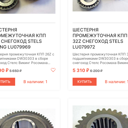
СТЕРНЯ
ШЕСТЕРНЯ
ОМЕЖУТОЧНАЯ КПП
ПРОМЕЖУТОЧНАЯ КПП
 СНЕГОХОД STELS
32Z СНЕГОХОД STELS
ING LU079969
LU079972
ерня промежуточная КПП 26Z с
Шестерня промежуточная КПП 
ипниками DW30303 в сборе
подшипниками DW30303 в сбор
оход Стелс Викинг Росомаха...
снегоход Стелс Росомаха Викинг.
90
5 310
₽
₽
5 650
6 200
₽
₽
В наличии: 1
В наличии: 
УПИТЬ
КУПИТЬ