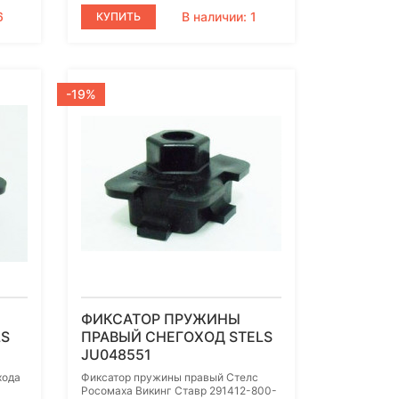
6
В наличии: 1
КУПИТЬ
-19%
ФИКСАТОР ПРУЖИНЫ
LS
ПРАВЫЙ СНЕГОХОД STELS
JU048551
хода
Фиксатор пружины правый Стелс
Росомаха Викинг Ставр 291412-800-