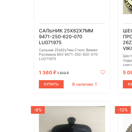
САЛЬНИК 25Х62Х7ММ
ШЕ
9471-250-620-070
ПР
LU071975
26Z
VIK
Сальник 25х62х7мм Стелс Викинг
Росомаха 600 9471-250-620-070
Шест
LU071975
подш
снег
1 360
5 0
₽
1 510
₽
В наличии: 1
КУПИТЬ
К
-8%
-12%