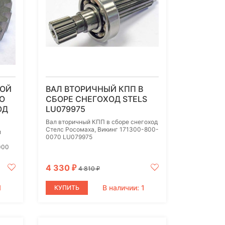
НОЙ
ВАЛ ВТОРИЧНЫЙ КПП В
О
СБОРЕ СНЕГОХОД STELS
ОД
LU079975
Вал вторичный КПП в сборе снегоход
Стелс Росомаха, Викинг 171300-800-
и
0070 LU079975
000
4 330
₽
4 810
₽
1
В наличии: 1
КУПИТЬ