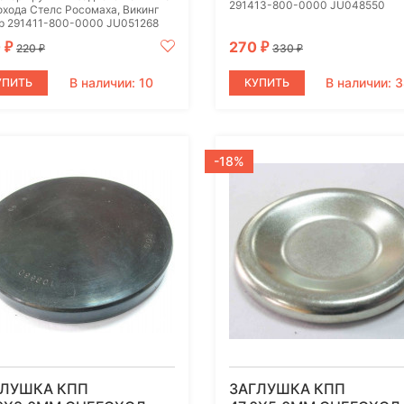
291413-800-0000 JU048550
охода Стелс Росомаха, Викинг
р 291411-800-0000 JU051268
0
270
₽
₽
220
330
₽
₽
В наличии: 10
В наличии: 
УПИТЬ
КУПИТЬ
-18%
ГЛУШКА КПП
ЗАГЛУШКА КПП