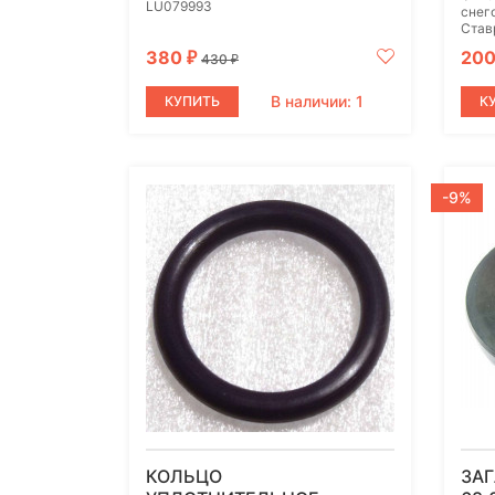
LU079993
снег
Став
380
20
₽
430
₽
В наличии: 1
КУПИТЬ
К
-9%
КОЛЬЦО
ЗА