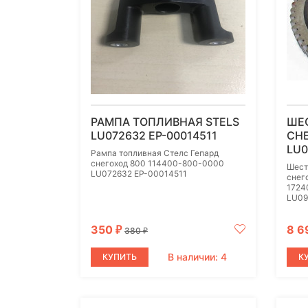
РАМПА ТОПЛИВНАЯ STELS
ШЕ
LU072632 EP-00014511
СНЕ
LU0
Рампа топливная Стелс Гепард
снегоход 800 114400-800-0000
Шест
LU072632 EP-00014511
снег
1724
LU09
350
8 
₽
380
₽
В наличии: 4
КУПИТЬ
К