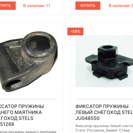
В наличии: 11
В наличии: 
УПИТЬ
КУПИТЬ
-19%
КСАТОР ПРУЖИНЫ
ФИКСАТОР ПРУЖИНЫ
ДНЕГО МАЯТНИКА
ЛЕВЫЙ СНЕГОХОД STE
ГОХОД STELS
JU048550
51268
Фиксатор пружины левый снего
Стелс Росомаха, Викинг Ставр
атор пружины заднего маятника