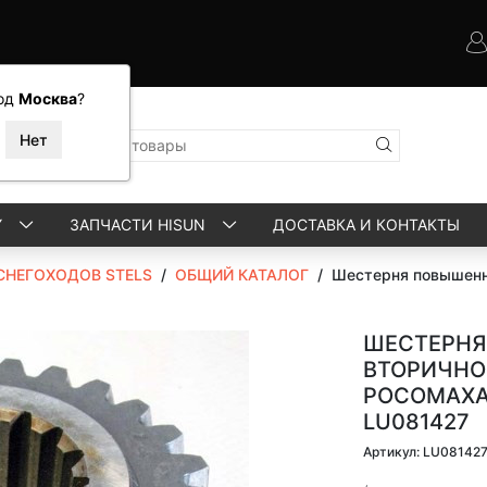
од
Москва
?
Y
ЗАПЧАСТИ HISUN
ДОСТАВКА И КОНТАКТЫ
СНЕГОХОДОВ STELS
/
ОБЩИЙ КАТАЛОГ
/
Шестерня повышенно
ШЕСТЕРНЯ
ВТОРИЧНОГ
РОСОМАХА\
LU081427
Артикул: LU08142