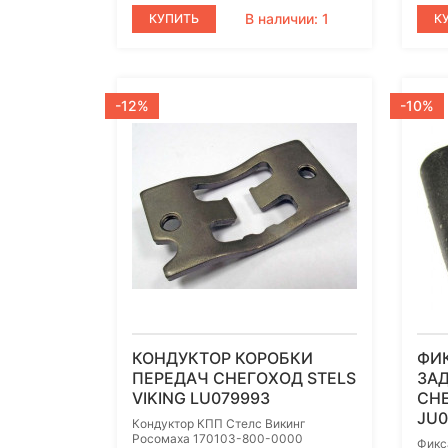
В наличии: 1
КУПИТЬ
К
-12%
-10%
КОНДУКТОР КОРОБКИ
ФИ
ПЕРЕДАЧ СНЕГОХОД STELS
ЗА
VIKING LU079993
СНЕ
JU0
Кондуктор КПП Стелс Викинг
Росомаха 170103-800-0000
Фикс