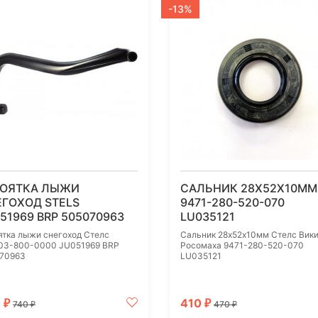
-13%
КОЯТКА ЛЫЖИ
САЛЬНИК 28Х52Х10ММ
ГОХОД STELS
9471-280-520-070
51969 BRP 505070963
LU035121
ятка лыжи снегоход Стелс
Сальник 28х52х10мм Стелс Вик
03-800-0000 JU051969 BRP
Росомаха 9471-280-520-070
70963
LU035121
0
410
₽
₽
740
470
₽
₽