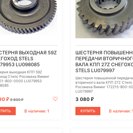
СТЕРНЯ ВЫХОДНАЯ 59Z
ШЕСТЕРНЯ ПОВЫШЕН
ГОХОД STELS
ПЕРЕДАЧИ ВТОРИЧНОГ
79953 LU098085
ВАЛА КПП 27Z СНЕГОХ
STELS LU079997
ерня выходная КПП 59Z
оход Стелс Росомаха Викинг
Шестерня повышенной передач
01-800-0000 LU079953
вторичного вала КПП 27Z Стелс
8085
Росомаха Викинг 172215-800-0
LU079997
690
3 080
₽
₽
9 800
₽
В наличии: 1
В наличии: 
УПИТЬ
КУПИТЬ