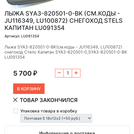
ЛЫЖА SYA3-820501-0-BK (СМ.КОДЫ -
JU116349, LU100872) СНЕГОХОД STELS
КАПИТАН LU091354
Артикул: LU091354
Лыжа SYA3-820501-0-BK(см.коды - JU116349, LU100872)
снегоход Стелс Капитан SYA3-820501-0,SYA3-820501-0-BK
LU091354
5 700
₽
ТОВАР ЗАКОНЧИЛСЯ
Упаковка товара в коробку
Информация о доставке