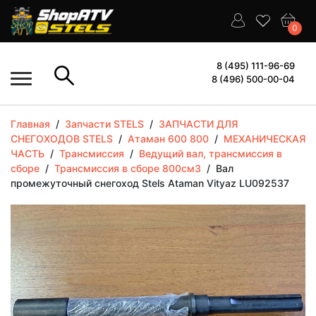
0
8 (495) 111-96-69
8 (496) 500-00-04
Главная
/
Запчасти STELS
/
ЗАПЧАСТИ ДЛЯ
СНЕГОХОДОВ STELS
/
Атаман 600 800
/
МЕХАНИЧЕСКАЯ
ЧАСТЬ
/
Трансмиссия
/
Ведущий вал, трансмиссия в
сборе
/
Трансмиссия в сборе 800см3
/
Вал
промежуточный снегоход Stels Ataman Vityaz LU092537