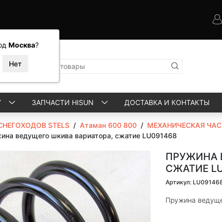
од
Москва
?
Y
ЗАПЧАСТИ HISUN
ДОСТАВКА И КОНТАКТЫ
СНЕГОХОДОВ STELS
/
Атаман 600 800
/
МЕХАНИЧЕСКАЯ ЧАС
ина ведущего шкива вариатора, сжатие LU091468
ПРУЖИНА 
СЖАТИЕ L
Артикул: LU09146
Пружина ведуще