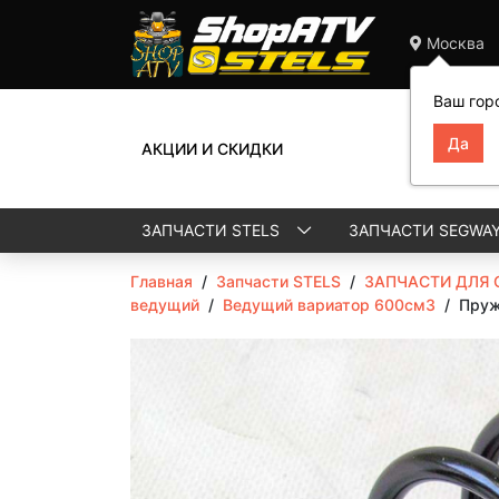
Москва
Ваш гор
АКЦИИ И СКИДКИ
ЗАПЧАСТИ STELS
ЗАПЧАСТИ SEGWA
Главная
/
Запчасти STELS
/
ЗАПЧАСТИ ДЛЯ 
ведущий
/
Ведущий вариатор 600см3
/
Пруж