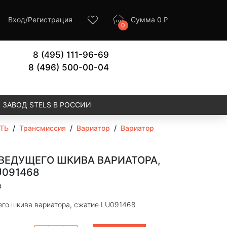
Вход
/
Регистрация
Сумма
0
₽
0
8 (495) 111-96-69
8 (496) 500-00-04
ЗАВОД STELS В РОССИИ
ТЬ
/
Трансмиссия
/
Вариатор
/
Вариатор
ВЕДУЩЕГО ШКИВА ВАРИАТОРА,
U091468
8
го шкива вариатора, сжатие LU091468