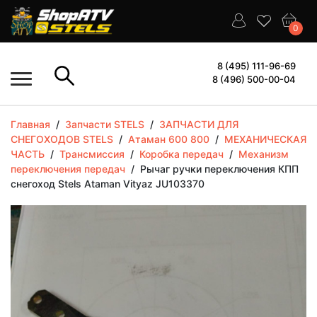
0
8 (495) 111-96-69
8 (496) 500-00-04
Главная
/
Запчасти STELS
/
ЗАПЧАСТИ ДЛЯ
СНЕГОХОДОВ STELS
/
Атаман 600 800
/
МЕХАНИЧЕСКАЯ
ЧАСТЬ
/
Трансмиссия
/
Коробка передач
/
Механизм
переключения передач
/
Рычаг ручки переключения КПП
снегоход Stels Ataman Vityaz JU103370