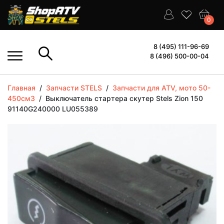
0
8 (495) 111-96-69
8 (496) 500-00-04
Главная
/
Запчасти STELS
/
Запчасти для ATV, мото 50-
450см3
/
Выключатель стартера скутер Stels Zion 150
91140G240000 LU055389