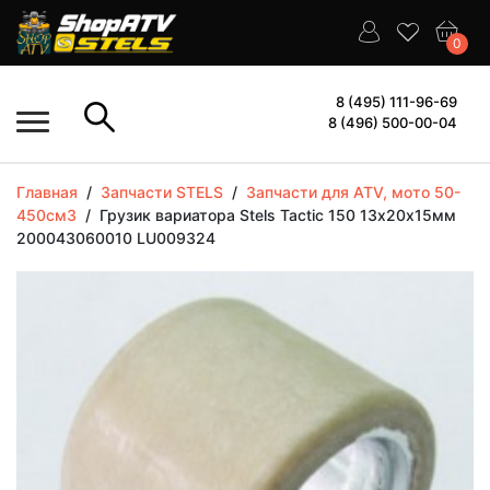
0
8 (495) 111-96-69
8 (496) 500-00-04
Главная
/
Запчасти STELS
/
Запчасти для ATV, мото 50-
450см3
/
Грузик вариатора Stels Tactic 150 13х20х15мм
200043060010 LU009324