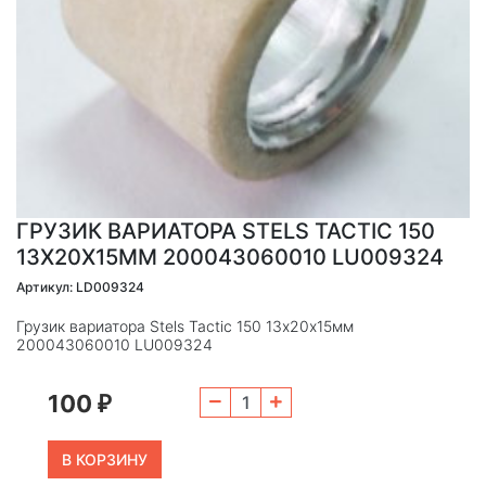
ГРУЗИК ВАРИАТОРА STELS TACTIC 150
13Х20Х15ММ 200043060010 LU009324
Артикул: LD009324
Грузик вариатора Stels Tactic 150 13х20х15мм
200043060010 LU009324
100
₽