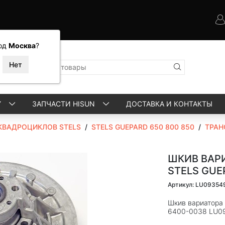
од
Москва
?
Y
ЗАПЧАСТИ HISUN
ДОСТАВКА И КОНТАКТЫ
КВАДРОЦИКЛОВ STELS
/
STELS GUEPARD 650 800 850
/
ТРАН
ШКИВ ВАР
STELS GUE
Артикул: LU09354
Шкив вариатора
6400-0038 LU0