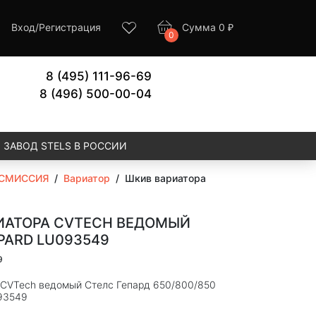
Вход
/
Регистрация
Сумма
0
₽
0
8 (495) 111-96-69
8 (496) 500-00-04
ЗАВОД STELS В РОССИИ
СМИССИЯ
/
Вариатор
/
Шкив вариатора
ИАТОРА CVTECH ВЕДОМЫЙ
PARD LU093549
9
 CVTech ведомый Стелс Гепард 650/800/850
93549