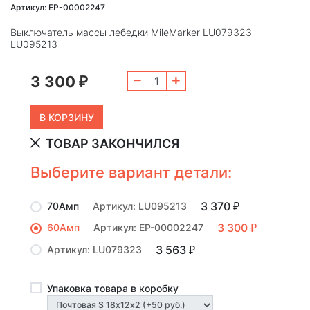
Артикул: EP-00002247
Выключатель массы лебедки MileMarker LU079323
LU095213
3 300
₽
ТОВАР ЗАКОНЧИЛСЯ
Выберите вариант детали:
3 370
70Амп
Артикул: LU095213
₽
3 300
60Амп
Артикул: EP-00002247
₽
3 563
Артикул: LU079323
₽
Упаковка товара в коробку