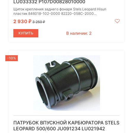
LU033332 P107D00828010000
Щиток крепления заднего фонаря Stels Leopard Hisun
пластик 846018-102-0000 82220-058C-2000...
2 930
₽
3 250
₽
В наличии: 2
КУПИТЬ
-10%
ПАТРУБОК ВПУСКНОЙ КАРБЮРАТОРА STELS
LEOPARD 500/600 JU091234 LU021942