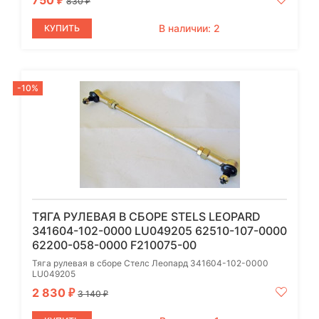
750
₽
830
₽
В наличии: 2
КУПИТЬ
-10%
ТЯГА РУЛЕВАЯ В СБОРЕ STELS LEOPARD
341604-102-0000 LU049205 62510-107-0000
62200-058-0000 F210075-00
Тяга рулевая в сборе Стелс Леопард 341604-102-0000
LU049205
2 830
₽
3 140
₽