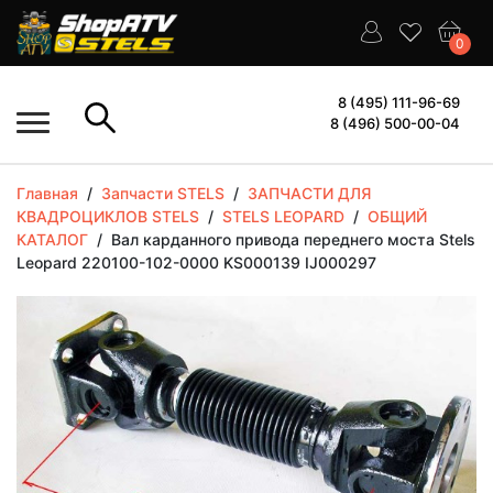
0
8 (495) 111-96-69
8 (496) 500-00-04
Главная
/
Запчасти STELS
/
ЗАПЧАСТИ ДЛЯ
КВАДРОЦИКЛОВ STELS
/
STELS LEOPARD
/
ОБЩИЙ
КАТАЛОГ
/
Вал карданного привода переднего моста Stels
Leopard 220100-102-0000 KS000139 IJ000297