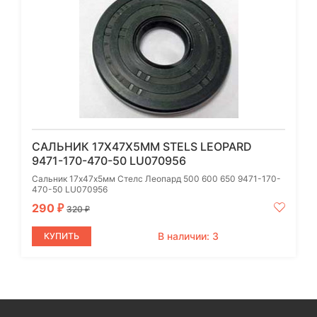
САЛЬНИК 17Х47Х5ММ STELS LEOPARD
9471-170-470-50 LU070956
Сальник 17х47х5мм Стелс Леопард 500 600 650 9471-170-
470-50 LU070956
290
₽
320
₽
В наличии: 3
КУПИТЬ