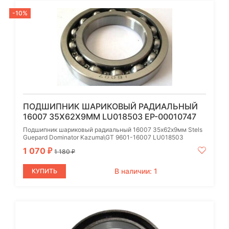
-10%
ПОДШИПНИК ШАРИКОВЫЙ РАДИАЛЬНЫЙ
16007 35Х62Х9ММ LU018503 EP-00010747
Подшипник шариковый радиальный 16007 35х62х9мм Stels
Guepard Dominator Kazuma\GT 9601-16007 LU018503
1 070
₽
1 180
₽
В наличии: 1
КУПИТЬ