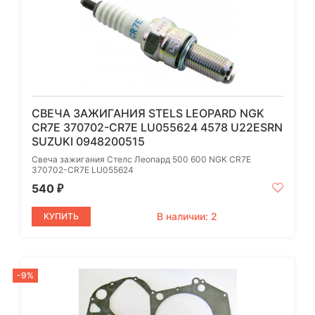
СВЕЧА ЗАЖИГАНИЯ STELS LEOPARD NGK
CR7E 370702-CR7E LU055624 4578 U22ESRN
SUZUKI 0948200515
Свеча зажигания Стелс Леопард 500 600 NGK CR7E
370702-CR7E LU055624
540
₽
В наличии: 2
КУПИТЬ
-9%