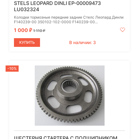
STELS LEOPARD DINLI EP-00009473
LU032324
Колодки тормозные передние задние Стелс Леопард Динли
F140239-00 350102-102-0000 F140239-00...
1 000
₽
1 110
₽
В наличии: 3
КУПИТЬ
-10%
ШЕСТЕРНЯ СТАРТЕРА С ПОДШИПНИКОМ