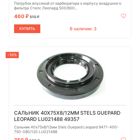
Патрубок впускной от карбюратора к корпусу воздушного
фильтра Стелс Леопард 500/600...
460
₽
510
₽
В наличии: 3
КУПИТЬ
-10%
САЛЬНИК 40Х75Х8/12ММ STELS GUEPARD
LEOPARD LU021488 49357
Сальник 40х75х8/12мм Stels Guepard Leopard 9471-400-
750-080/120 LU021488