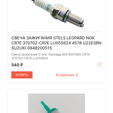
СВЕЧА ЗАЖИГАНИЯ STELS LEOPARD NGK
CR7E 370702-CR7E LU055624 4578 U22ESRN
SUZUKI 0948200515
Свеча зажигания Стелс Леопард 500 600 NGK CR7E
370702-CR7E LU055624
540
₽
В наличии: 2
КУПИТЬ