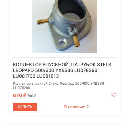
КОЛЛЕКТОР ВПУСКНОЙ, ПАТРУБОК STELS
LEOPARD 500/600 YXBS36 LU078296
LU081732 LU081613
Коллектор впускной Стелс Леопард 500/600 YXBS36
LU078296
670
₽
740
₽
В наличии: 2
КУПИТЬ