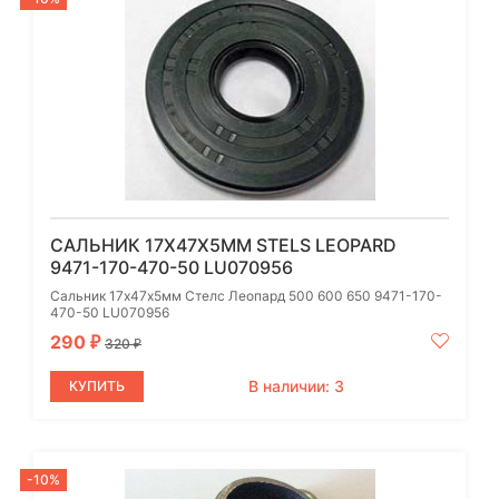
САЛЬНИК 17Х47Х5ММ STELS LEOPARD
9471-170-470-50 LU070956
Сальник 17х47х5мм Стелс Леопард 500 600 650 9471-170-
470-50 LU070956
290
₽
320
₽
В наличии: 3
КУПИТЬ
-10%