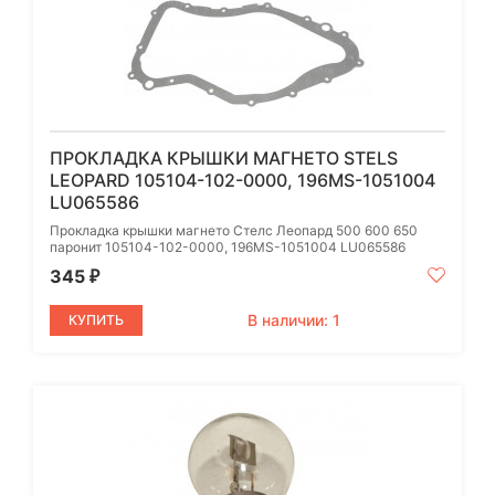
ПРОКЛАДКА КРЫШКИ МАГНЕТО STELS
LEOPARD 105104-102-0000, 196MS-1051004
LU065586
Прокладка крышки магнето Стелс Леопард 500 600 650
паронит 105104-102-0000, 196MS-1051004 LU065586
345
₽
В наличии: 1
КУПИТЬ