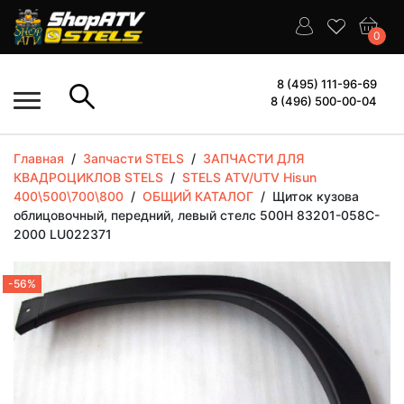
0
8 (495) 111-96-69
8 (496) 500-00-04
Главная
/
Запчасти STELS
/
ЗАПЧАСТИ ДЛЯ
КВАДРОЦИКЛОВ STELS
/
STELS ATV/UTV Hisun
400\500\700\800
/
ОБЩИЙ КАТАЛОГ
/
Щиток кузова
облицовочный, передний, левый стелс 500H 83201-058C-
2000 LU022371
-56%