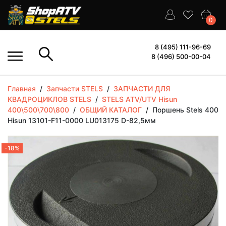
0
8 (495) 111-96-69
8 (496) 500-00-04
Главная
/
Запчасти STELS
/
ЗАПЧАСТИ ДЛЯ
КВАДРОЦИКЛОВ STELS
/
STELS ATV/UTV Hisun
400\500\700\800
/
ОБЩИЙ КАТАЛОГ
/
Поршень Stels 400
Hisun 13101-F11-0000 LU013175 D-82,5мм
-18%