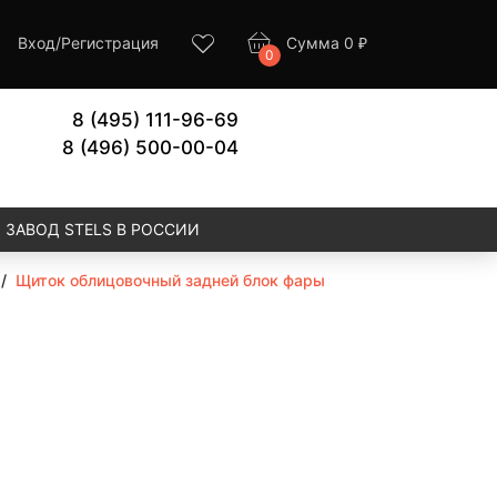
Вход
/
Регистрация
Сумма
0
₽
0
8 (495) 111-96-69
8 (496) 500-00-04
ЗАВОД STELS В РОССИИ
/
Щиток облицовочный задней блок фары