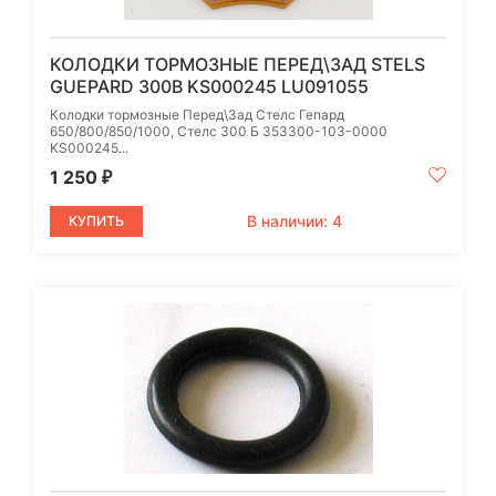
КОЛОДКИ ТОРМОЗНЫЕ ПЕРЕД\ЗАД STELS
GUEPARD 300B KS000245 LU091055
Колодки тормозные Перед\Зад Стелс Гепард
650/800/850/1000, Стелс 300 Б 353300-103-0000
KS000245...
1 250
₽
В наличии: 4
КУПИТЬ