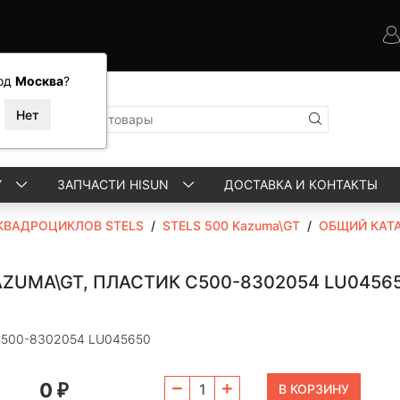
од
Москва
?
Y
ЗАПЧАСТИ HISUN
ДОСТАВКА И КОНТАКТЫ
КВАДРОЦИКЛОВ STELS
/
STELS 500 Kazuma\GT
/
ОБЩИЙ КАТ
ZUMA\GT, ПЛАСТИК C500-8302054 LU0456
 C500-8302054 LU045650
0
₽