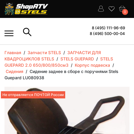
0
8 (495) 111-96-69
8 (496) 500-00-04
Главная
/
Запчасти STELS
/
ЗАПЧАСТИ ДЛЯ
КВАДРОЦИКЛОВ STELS
/
STELS GUEPARD
/
STELS
GUEPARD 2.0 650/800/850см3
/
Корпус подвеска
/
Сидения
/
Сидение заднее в сборе с поручнями Stels
Guepard LU080938
Не отправляется ПОЧТОЙ России