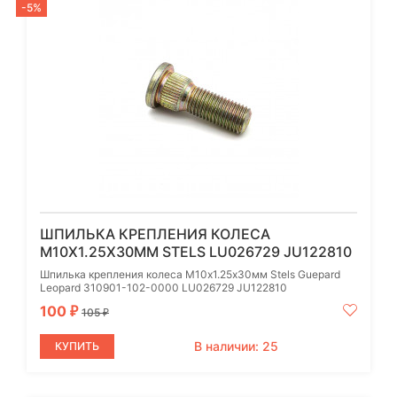
-5%
ШПИЛЬКА КРЕПЛЕНИЯ КОЛЕСА
M10Х1.25Х30ММ STELS LU026729 JU122810
Шпилька крепления колеса M10х1.25х30мм Stels Guepard
Leopard 310901-102-0000 LU026729 JU122810
100
₽
105
₽
В наличии: 25
КУПИТЬ