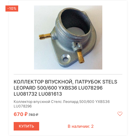
-10%
КОЛЛЕКТОР ВПУСКНОЙ, ПАТРУБОК STELS
LEOPARD 500/600 YXBS36 LU078296
LU081732 LU081613
Коллектор впускной Стелс Леопард 500/600 YXBS36
LU078296
670
₽
740
₽
В наличии: 2
КУПИТЬ