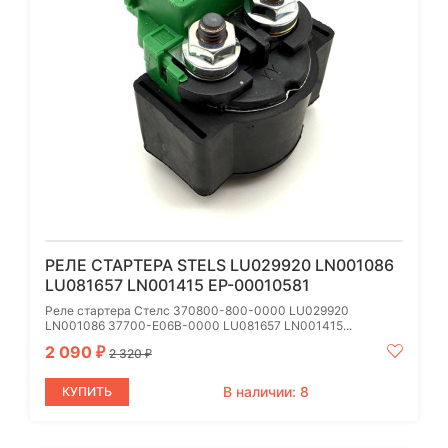
РЕЛЕ СТАРТЕРА STELS LU029920 LN001086
LU081657 LN001415 EP-00010581
Реле стартера Стелс 370800-800-0000 LU029920
LN001086 37700-E06B-0000 LU081657 LN001415...
2 090
₽
2 320
₽
В наличии: 8
КУПИТЬ