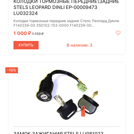
КОЛОДКИ ТОРМОЗНЫЕ ПЕРЕДНИЕ\ЗАДНИЕ
STELS LEOPARD DINLI EP-00009473
LU032324
Колодки тормозные передние задние Стелс Леопард Динли
F140239-00 350102-102-0000 F140239-00...
1 000
₽
1 110
₽
В наличии: 3
КУПИТЬ
-10%
ЗАМОК ЗАЖИГАНИЯ STELS LU081023