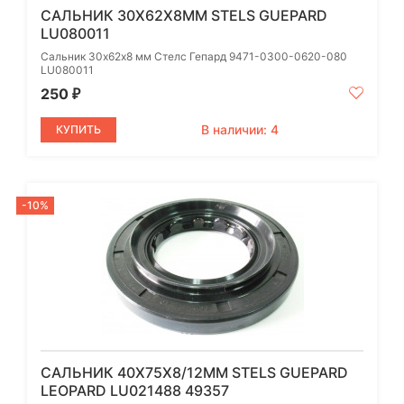
САЛЬНИК 30Х62Х8ММ STELS GUEPARD
LU080011
Сальник 30х62х8 мм Стелс Гепард 9471-0300-0620-080
LU080011
250
₽
В наличии: 4
КУПИТЬ
-10%
САЛЬНИК 40Х75Х8/12ММ STELS GUEPARD
LEOPARD LU021488 49357