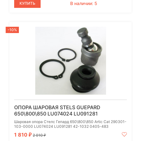
В наличии: 5
КУПИТЬ
-10%
ОПОРА ШАРОВАЯ STELS GUEPARD
650\800\850 LU074024 LU091281
Шаровая опора Стелс Гепард 650\800\850 Artic Cat 290301-
103-0000 LU074024 LU091281 42-1032 0405-483
1 810
₽
2 010
₽