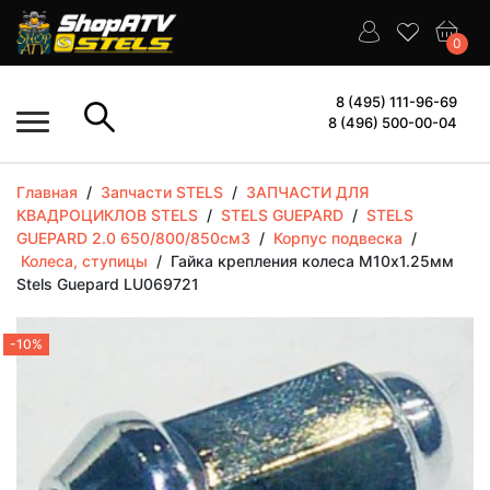
0
8 (495) 111-96-69
8 (496) 500-00-04
Главная
/
Запчасти STELS
/
ЗАПЧАСТИ ДЛЯ
КВАДРОЦИКЛОВ STELS
/
STELS GUEPARD
/
STELS
GUEPARD 2.0 650/800/850см3
/
Корпус подвеска
/
Колеса, ступицы
/
Гайка крепления колеса M10х1.25мм
Stels Guepard LU069721
-10%