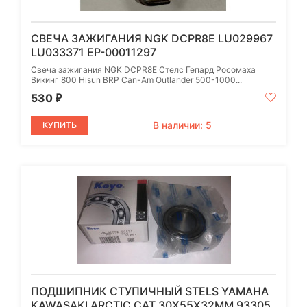
СВЕЧА ЗАЖИГАНИЯ NGK DCPR8E LU029967
LU033371 EP-00011297
Свеча зажигания NGK DCPR8E Стелс Гепард Росомаха
Викинг 800 Hisun BRP Can-Am Outlander 500-1000...
530
₽
В наличии: 5
КУПИТЬ
ПОДШИПНИК СТУПИЧНЫЙ STELS YAMAHA
KAWASAKI ARCTIC CAT 30Х55Х32ММ 93305