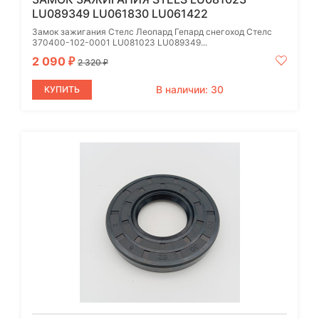
LU089349 LU061830 LU061422
Замок зажигания Стелс Леопард Гепард снегоход Стелс
370400-102-0001 LU081023 LU089349...
2 090
₽
2 320
₽
В наличии: 30
КУПИТЬ