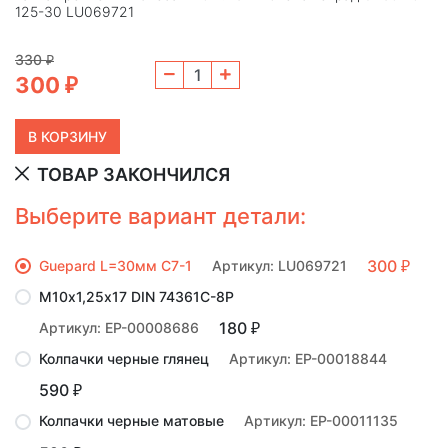
125-30 LU069721
330
₽
300
₽
ТОВАР ЗАКОНЧИЛСЯ
Выберите вариант детали:
300
Guepard L=30мм C7-1
Артикул: LU069721
₽
М10х1,25х17 DIN 74361C-8P
180
Артикул: EP-00008686
₽
Колпачки черные глянец
Артикул: EP-00018844
590
₽
Колпачки черные матовые
Артикул: EP-00011135