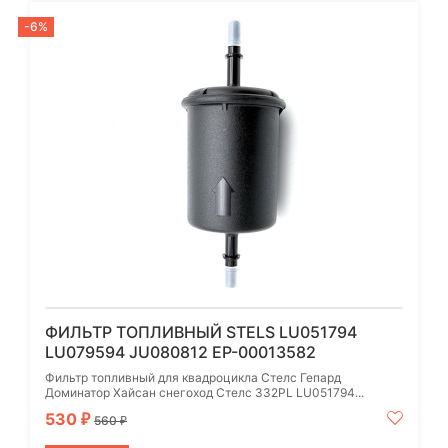
-6%
ФИЛЬТР ТОПЛИВНЫЙ STELS LU051794
LU079594 JU080812 EP-00013582
Фильтр топливный для квадроцикла Стелс Гепард
Доминатор Хайсан снегоход Стелс 332PL LU051794...
530
₽
560
₽