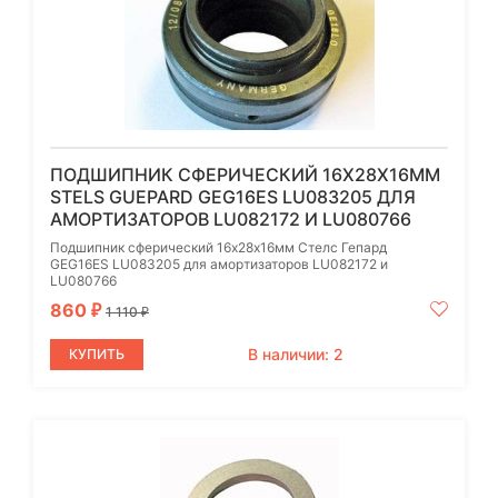
ПОДШИПНИК СФЕРИЧЕСКИЙ 16Х28Х16ММ
STELS GUEPARD GEG16ES LU083205 ДЛЯ
АМОРТИЗАТОРОВ LU082172 И LU080766
Подшипник сферический 16х28х16мм Стелс Гепард
GEG16ES LU083205 для амортизаторов LU082172 и
LU080766
860
₽
1 110
₽
В наличии: 2
КУПИТЬ