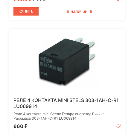
₽
В наличии: 8
КУПИТЬ
РЕЛЕ 4 КОНТАКТА MINI STELS 303-1AH-C-R1
LU069914
Реле 4 контакта mini Стелс Гепард снегоход Викинг
Расомаха 303-1AH-C-R1 LU069914
660
₽