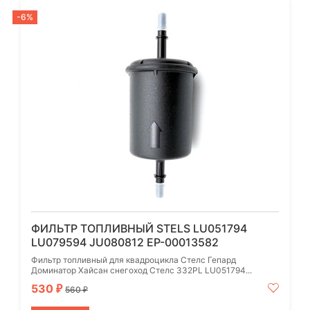
-6%
ФИЛЬТР ТОПЛИВНЫЙ STELS LU051794
LU079594 JU080812 EP-00013582
Фильтр топливный для квадроцикла Стелс Гепард
Доминатор Хайсан снегоход Стелс 332PL LU051794...
530
₽
560
₽