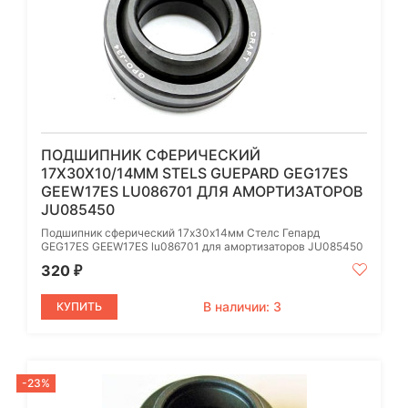
ПОДШИПНИК СФЕРИЧЕСКИЙ
17Х30Х10/14ММ STELS GUEPARD GEG17ES
GEEW17ES LU086701 ДЛЯ АМОРТИЗАТОРОВ
JU085450
Подшипник сферический 17х30х14мм Стелс Гепард
GEG17ES GEEW17ES lu086701 для амортизаторов JU085450
320
₽
В наличии: 3
КУПИТЬ
-23%