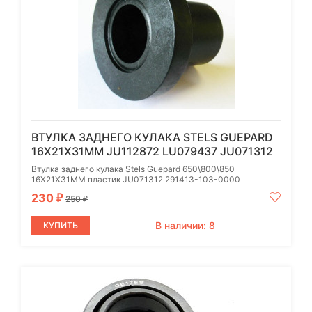
ВТУЛКА ЗАДНЕГО КУЛАКА STELS GUEPARD
16Х21Х31ММ JU112872 LU079437 JU071312
Втулка заднего кулака Stels Guepard 650\800\850
16Х21Х31ММ пластик JU071312 291413-103-0000
230
₽
250
₽
В наличии: 8
КУПИТЬ