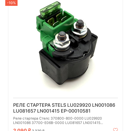
-10%
РЕЛЕ СТАРТЕРА STELS LU029920 LN001086
LU081657 LN001415 EP-00010581
Реле стартера Стелс 370800-800-0000 LU029920
LN001086 37700-E06B-0000 LU081657 LN001415...
2 090
₽
2 320