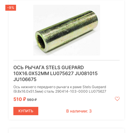
-9%
ОСЬ РЫЧАГА STELS GUEPARD
10Х16.0Х52ММ LU075627 JU081015
JU106675
Ось нижнего переднего рычага к раме Stels Guepard
(9.8х16.0х51.5мм) сталь 290414-103-0000 LU075627
510
₽
560
₽
В наличии: 3
КУПИТЬ