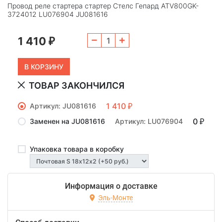
Провод реле стартера стартер Стелс Гепард ATV800GK-
3724012 LU076904 JU081616
1 410
₽
ТОВАР ЗАКОНЧИЛСЯ
1 410
Артикул: JU081616
₽
0
Заменен на JU081616
Артикул: LU076904
₽
Упаковка товара в коробку
Информация о доставке
Эль-Монте