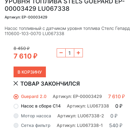
УРОВНЯ ТОПЛИВА STELS GUEPARD EP-
00003429 LU067338
Артикул: EP-00003429
Насос топливный с датчиком уровня топлива Стелс Гепард
110600-103-0070 LU067338
8 450
₽
7 610
₽
ТОВАР ЗАКОНЧИЛСЯ
7 610
Guepard 2.0
Артикул: EP-00003429
₽
0
Насос в сборе С14
Артикул: LU067338
₽
0
Мотор насоса
Артикул: LU067338-2
₽
540
Сетка фильтр
Артикул: LU067338-1
₽