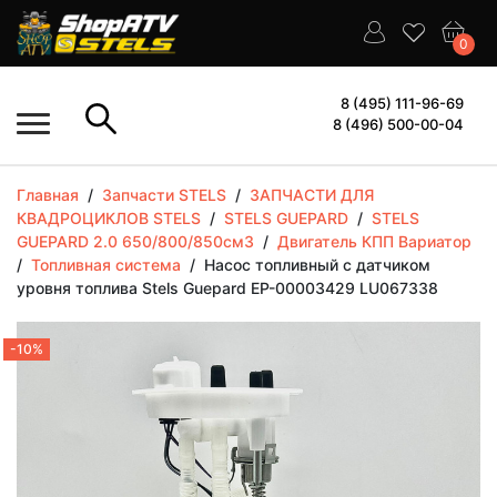
0
8 (495) 111-96-69
8 (496) 500-00-04
Главная
/
Запчасти STELS
/
ЗАПЧАСТИ ДЛЯ
КВАДРОЦИКЛОВ STELS
/
STELS GUEPARD
/
STELS
GUEPARD 2.0 650/800/850см3
/
Двигатель КПП Вариатор
/
Топливная система
/
Насос топливный с датчиком
уровня топлива Stels Guepard EP-00003429 LU067338
-10%