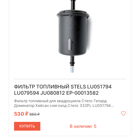
ФИЛЬТР ТОПЛИВНЫЙ STELS LU051794
LU079594 JU080812 EP-00013582
Фильтр топливный для квадроцикла Стелс Гепард
Доминатор Хайсан снегоход Стелс 332PL LU051794...
530
₽
560
₽
В наличии: 5
КУПИТЬ