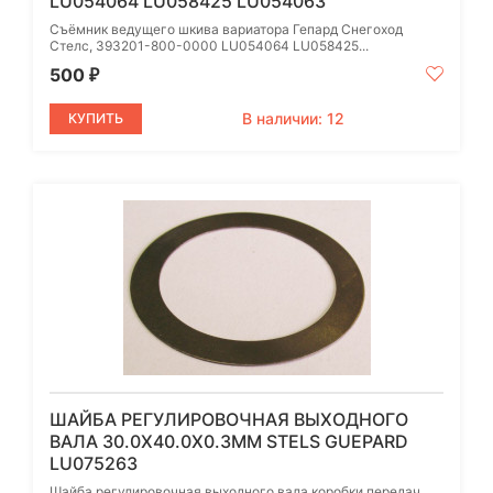
LU054064 LU058425 LU054063
Съёмник ведущего шкива вариатора Гепард Снегоход
Стелс, 393201-800-0000 LU054064 LU058425...
500
₽
В наличии: 12
КУПИТЬ
ШАЙБА РЕГУЛИРОВОЧНАЯ ВЫХОДНОГО
ВАЛА 30.0Х40.0Х0.3ММ STELS GUEPARD
LU075263
Шайба регулировочная выходного вала коробки передач