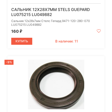
САЛЬНИК 12Х28Х7ММ STELS GUEPARD
LU075215 LU049882
Сальник 12х28х7мм Стелс Гепард 9471-120-280-070
LU075215 LU049882
160
₽
В наличии: 11
КУПИТЬ
-9%