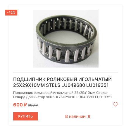
-12%
ПОДШИПНИК РОЛИКОВЫЙ ИГОЛЬЧАТЫЙ
25Х29Х10ММ STELS LU049680 LU019351
Подшипник роликовый игольчатый 25х29х10мм Стелс
Гепард Доминатор 9606-K25x29x10 LU049680 LU019351
600
₽
680
₽
В наличии: 8
КУПИТЬ