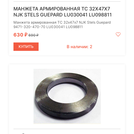
МАНЖЕТА АРМИРОВАННАЯ TC 32Х47Х7
NJK STELS GUEPARD LU030041 LU098811
Манжета армированная TC 32х47х7 NJK Stels Guepard
9471-320-470-70 LU030041 LU098811
630
₽
690
₽
В наличии: 2
КУПИТЬ