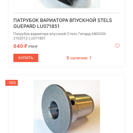
ПАТРУБОК ВАРИАТОРА ВПУСКНОЙ STELS
GUEPARD LU071851
Патрубок вариатора впускной Стелс Гепард A800GK-
2152012 LU071851
640
₽
710
₽
В наличии: 1
КУПИТЬ
-10%