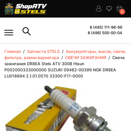
0
8 (495) 111-96-69
8 (496) 500-00-04
Главная
/
Запчасти STELS
/
Аккумуляторы, масла, свечи,
фильтра, ремни вариатора
/
СВЕЧИ ЗАЖИГАНИЯ
/
Свеча
зажигания DR8EA Stels ATV 300B Hisun
P002000333000000 SUZUKI 09482-00399 NGK DR8EA
LU018894 2.1.01.0570 33300-F11-0000