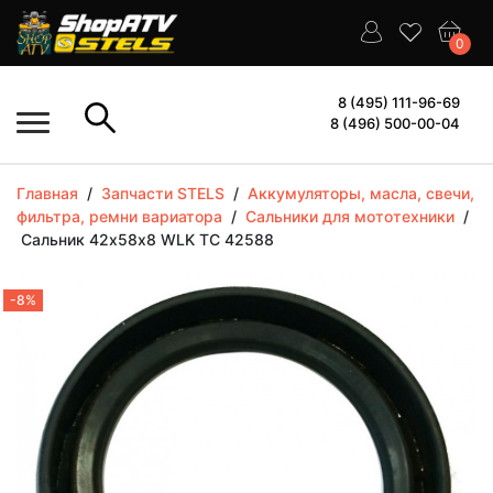
0
8 (495) 111-96-69
8 (496) 500-00-04
Главная
/
Запчасти STELS
/
Аккумуляторы, масла, свечи,
фильтра, ремни вариатора
/
Сальники для мототехники
/
Сальник 42х58х8 WLK TC 42588
-8%