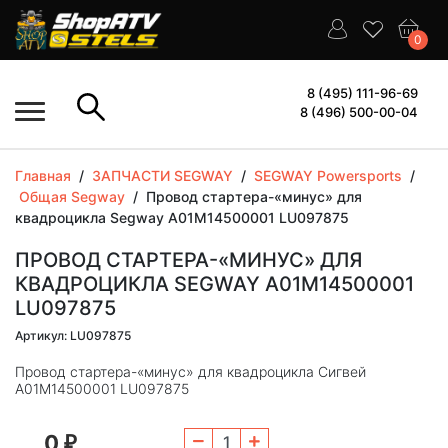
0
8 (495) 111-96-69
8 (496) 500-00-04
Главная
/
ЗАПЧАСТИ SEGWAY
/
SEGWAY Powersports
/
Общая Segway
/
Провод стартера-«минус» для
квадроцикла Segway A01M14500001 LU097875
ПРОВОД СТАРТЕРА-«МИНУС» ДЛЯ
КВАДРОЦИКЛА SEGWAY A01M14500001
LU097875
Артикул: LU097875
Провод стартера-«минус» для квадроцикла Сигвей
A01M14500001 LU097875
0
₽