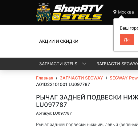
Москва
Ваш гор
АКЦИИ И СКИДКИ
ЗАПЧАСТИ STELS
ЗАПЧАСТИ SEGWA
Главная
/
ЗАПЧАСТИ SEGWAY
/
SEGWAY Powe
A01D22101001 LU097787
РЫЧАГ ЗАДНЕЙ ПОДВЕСКИ НИЖН
LU097787
Артикул: LU097787
Рычаг задней подвески нижний, левый (зелены