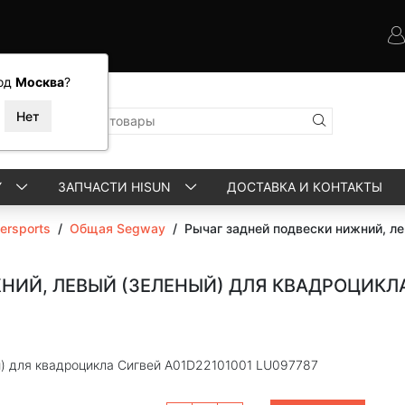
од
Москва
?
Y
ЗАПЧАСТИ HISUN
ДОСТАВКА И КОНТАКТЫ
rsports
/
Общая Segway
/
Рычаг задней подвески нижний, л
ИЙ, ЛЕВЫЙ (ЗЕЛЕНЫЙ) ДЛЯ КВАДРОЦИКЛА
й) для квадроцикла Сигвей A01D22101001 LU097787