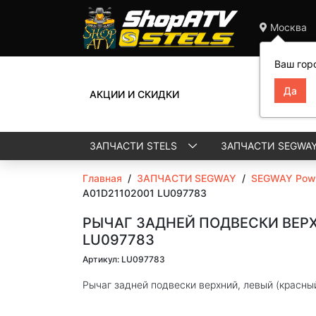
Москва
Ваш гор
АКЦИИ И СКИДКИ
ЗАПЧАСТИ STELS
ЗАПЧАСТИ SEGWA
Главная
/
ЗАПЧАСТИ SEGWAY
/
SEGWAY Powe
A01D21102001 LU097783
РЫЧАГ ЗАДНЕЙ ПОДВЕСКИ ВЕРХ
LU097783
Артикул: LU097783
Рычаг задней подвески верхний, левый (красн