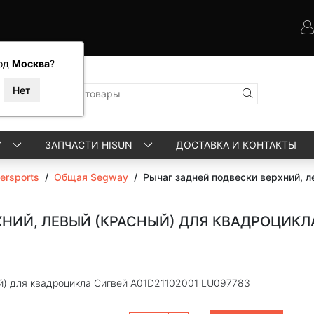
од
Москва
?
Y
ЗАПЧАСТИ HISUN
ДОСТАВКА И КОНТАКТЫ
rsports
/
Общая Segway
/
Рычаг задней подвески верхний, 
НИЙ, ЛЕВЫЙ (КРАСНЫЙ) ДЛЯ КВАДРОЦИКЛА
ый) для квадроцикла Сигвей A01D21102001 LU097783