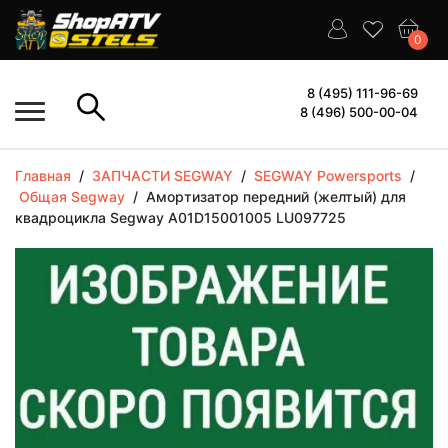
0
8 (495) 111-96-69
8 (496) 500-00-04
Главная
/
ЗАПЧАСТИ SEGWAY
/
SEGWAY Powersports
/
Общая Segway
/
Амортизатор передний (желтый) для
квадроцикла Segway A01D15001005 LU097725