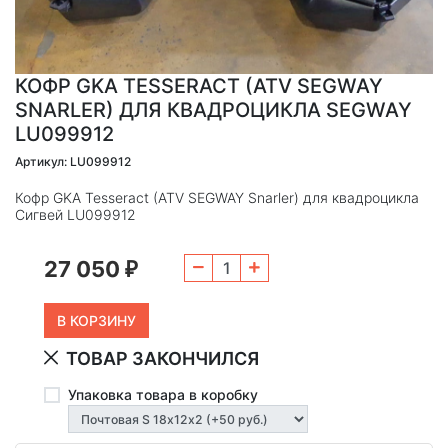
КОФР GKA TESSERACT (ATV SEGWAY
SNARLER) ДЛЯ КВАДРОЦИКЛА SEGWAY
LU099912
Артикул: LU099912
Кофр GKA Tesseract (ATV SEGWAY Snarler) для квадроцикла
Сигвей LU099912
27 050
₽
ТОВАР ЗАКОНЧИЛСЯ
Упаковка товара в коробку