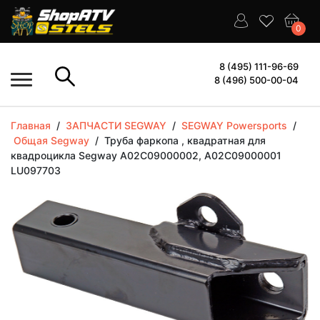
0
8 (495) 111-96-69
8 (496) 500-00-04
Главная
/
ЗАПЧАСТИ SEGWAY
/
SEGWAY Powersports
/
Общая Segway
/
Труба фаркопа , квадратная для
квадроцикла Segway A02C09000002, A02C09000001
LU097703