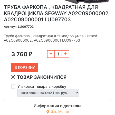
ТРУБА ФАРКОПА , КВАДРАТНАЯ ДЛЯ
КВАДРОЦИКЛА SEGWAY A02C09000002,
A02C09000001 LU097703
Артикул: LU097703
Труба фаркопа , квадратная для квадроцикла Сигвей
A02C09000002, A02C09000001 LU097703
3 760
₽
ТОВАР ЗАКОНЧИЛСЯ
Упаковка товара в коробку
Информация о доставке
Эль-Монте