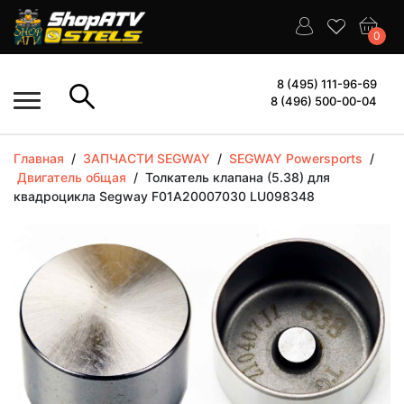
0
8 (495) 111-96-69
8 (496) 500-00-04
Главная
/
ЗАПЧАСТИ SEGWAY
/
SEGWAY Powersports
/
Двигатель общая
/
Толкатель клапана (5.38) для
квадроцикла Segway F01A20007030 LU098348