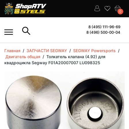
0
8 (495) 111-96-69
8 (496) 500-00-04
Главная
/
ЗАПЧАСТИ SEGWAY
/
SEGWAY Powersports
/
Двигатель общая
/
Толкатель клапана (4.92) для
квадроцикла Segway F01A20007007 LU098325