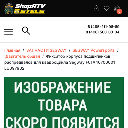
0
8 (495) 111-96-69
8 (496) 500-00-04
Главная
/
ЗАПЧАСТИ SEGWAY
/
SEGWAY Powersports
/
Двигатель общая
/
Фиксатор корпуса подшипников
распредвалов для квадроцикла Segway F01A40700001
LU097902