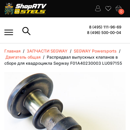
0
8 (495) 111-96-69
8 (496) 500-00-04
Главная
/
ЗАПЧАСТИ SEGWAY
/
SEGWAY Powersports
/
Двигатель общая
/
Распредвал выпускных клапанов в
сборе для квадроцикла Segway F01A40230003 LU097155