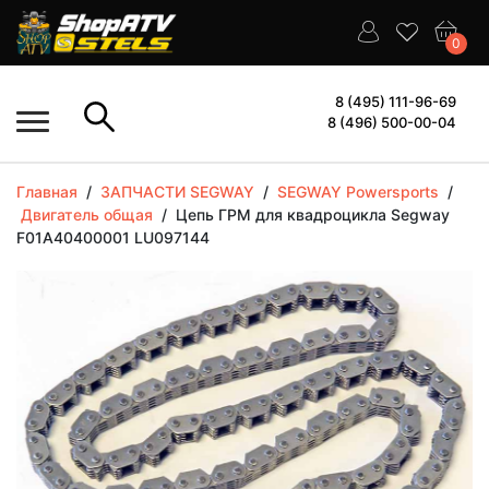
0
8 (495) 111-96-69
8 (496) 500-00-04
Главная
/
ЗАПЧАСТИ SEGWAY
/
SEGWAY Powersports
/
Двигатель общая
/
Цепь ГРМ для квадроцикла Segway
F01A40400001 LU097144