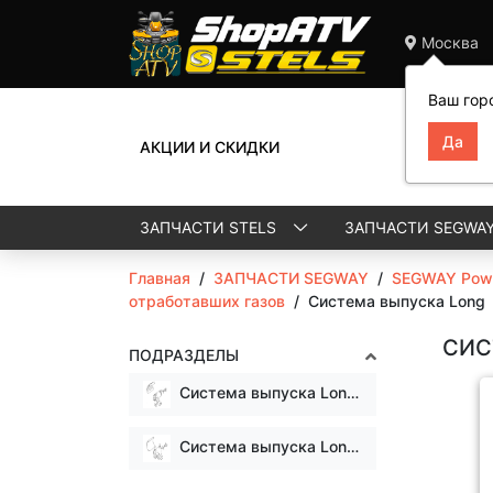
Москва
Ваш гор
АКЦИИ И СКИДКИ
ЗАПЧАСТИ STELS
ЗАПЧАСТИ SEGWA
Главная
/
ЗАПЧАСТИ SEGWAY
/
SEGWAY Powe
отработавших газов
/
Система выпуска Long
СИС
ПОДРАЗДЕЛЫ
Система выпуска Long version (OLD) уст. до 25.05.2022г.
Система выпуска Long version (NEW) уст. с 25.05.2022г.