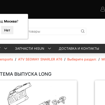
од
Москва
?
Y
ЗАПЧАСТИ HISUN
ДОСТАВКА И КОНТАКТЫ
rsports
/
ATV SEGWAY SNARLER AT6
/
Выберите раздел:
/
М
ТЕМА ВЫПУСКА LONG