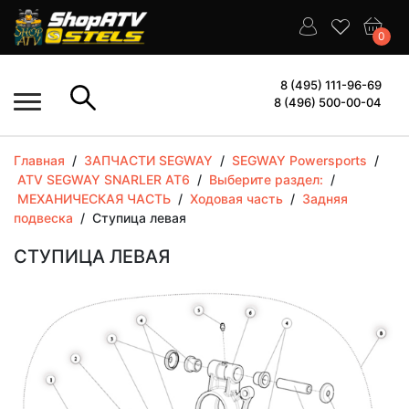
0
8 (495) 111-96-69
8 (496) 500-00-04
Главная
/
ЗАПЧАСТИ SEGWAY
/
SEGWAY Powersports
/
ATV SEGWAY SNARLER AT6
/
Выберите раздел:
/
МЕХАНИЧЕСКАЯ ЧАСТЬ
/
Ходовая часть
/
Задняя
подвеска
/
Ступица левая
СТУПИЦА ЛЕВАЯ
More
More
More
Mor
More
More
More