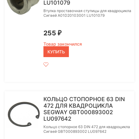
LU101079
Втулка проставочная ступицы для квадроцикла
Сигвей A01D20103001 LU101079
255
₽
Товар закончился
КУПИТЬ
КОЛЬЦО СТОПОРНОЕ 63 DIN
472 ДЛЯ КВАДРОЦИКЛА
SEGWAY GBT000893002
LU097642
Кольцо стопорное 63 DIN 472 для квадроцикла
Сигвей GBT000893002 LU097642