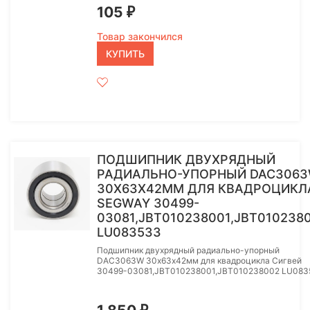
105
₽
Товар закончился
КУПИТЬ
ПОДШИПНИК ДВУХРЯДНЫЙ
РАДИАЛЬНО-УПОРНЫЙ DAC306
30Х63Х42ММ ДЛЯ КВАДРОЦИКЛ
SEGWAY 30499-
03081,JBT010238001,JBT010238
LU083533
Подшипник двухрядный радиально-упорный
DAC3063W 30х63х42мм для квадроцикла Сигвей
30499-03081,JBT010238001,JBT010238002 LU083