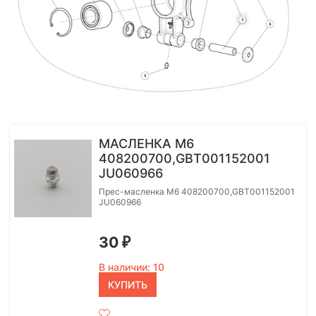
More
МАСЛЕНКА М6
408200700,GBT001152001
JU060966
Прес-масленка М6 408200700,GBT001152001
JU060966
30
₽
В наличии: 10
КУПИТЬ