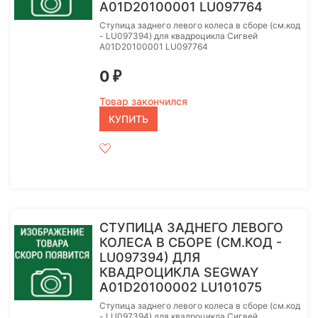
A01D20100001 LU097764
Ступица заднего левого колеса в сборе (см.код
- LU097394) для квадроцикла Сигвей
A01D20100001 LU097764
0
₽
Товар закончился
КУПИТЬ
СТУПИЦА ЗАДНЕГО ЛЕВОГО
КОЛЕСА В СБОРЕ (СМ.КОД -
LU097394) ДЛЯ
КВАДРОЦИКЛА SEGWAY
A01D20100002 LU101075
Ступица заднего левого колеса в сборе (см.код
- LU097394) для квадроцикла Сигвей