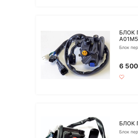
БЛОК 
A01M5
Блок пе
6 50
БЛОК 
Блок пе