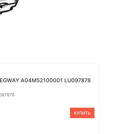
EGWAY A04M52100001 LU097878
U097878
КУПИТЬ