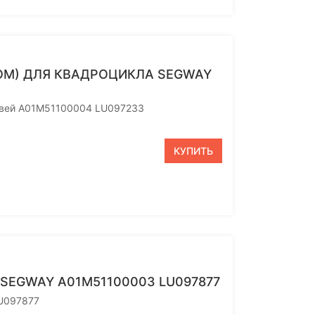
ОМ) ДЛЯ КВАДРОЦИКЛА SEGWAY
гвей A01M51100004 LU097233
КУПИТЬ
SEGWAY A01M51100003 LU097877
LU097877