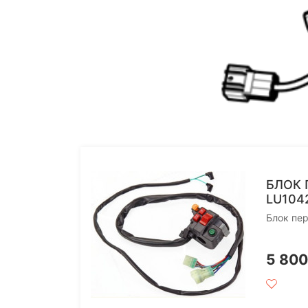
БЛОК 
LU104
Блок пе
5 80