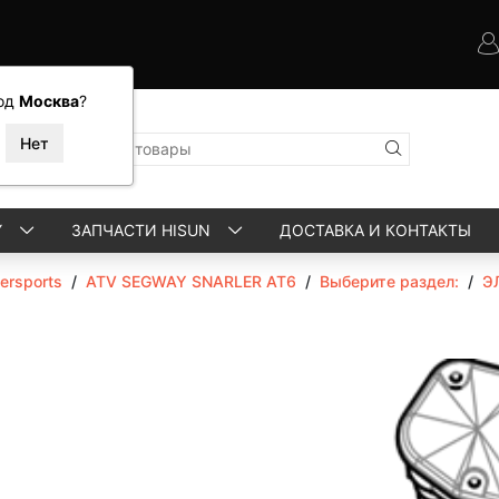
од
Москва
?
Y
ЗАПЧАСТИ HISUN
ДОСТАВКА И КОНТАКТЫ
rsports
/
ATV SEGWAY SNARLER AT6
/
Выберите раздел:
/
Э