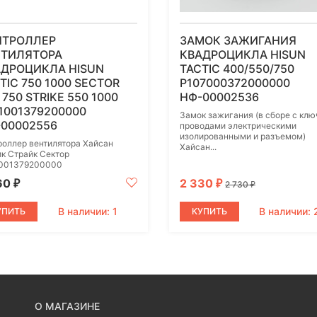
НТРОЛЛЕР
ЗАМОК ЗАЖИГАНИЯ
НТИЛЯТОРА
КВАДРОЦИКЛА HISUN
АДРОЦИКЛА HISUN
TACTIC 400/550/750
TIC 750 1000 SECTOR
P107000372000000
 750 STRIKE 550 1000
НФ-00002536
1001379200000
Замок зажигания (в сборе с клю
00002556
проводами электрическими
изолированными и разъемом)
роллер вентилятора Хайсан
Хайсан...
ик Страйк Сектор
001379200000
60
2 330
₽
₽
2 730
₽
В наличии: 1
В наличии: 
УПИТЬ
КУПИТЬ
О МАГАЗИНЕ