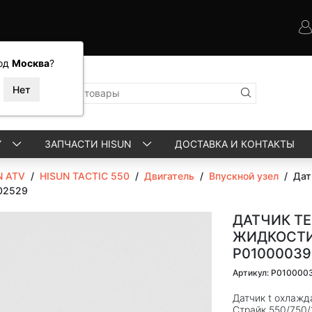
од
Москва
?
Y
ЗАПЧАСТИ HISUN
ДОСТАВКА И КОНТАКТЫ
N ATV
/
HISUN TACTIC 550
/
Двигатель
/
Впускной узел
/
Дат
02529
ДАТЧИК Т
ЖИДКОСТИ
P01000039
Артикул: P01000
Датчик t охлаж
Страйк 550/750