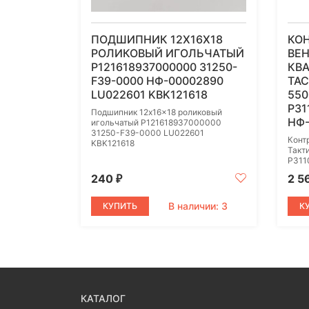
ПОДШИПНИК 12X16X18
КО
РОЛИКОВЫЙ ИГОЛЬЧАТЫЙ
ВЕ
P121618937000000 31250-
КВ
F39-0000 НФ-00002890
TAC
LU022601 KBK121618
550
P31
Подшипник 12x16x18 роликовый
НФ-
игольчатый P121618937000000
31250-F39-0000 LU022601
Конт
KBK121618
Такт
P311
240
2 5
₽
В наличии: 3
КУПИТЬ
К
КАТАЛОГ