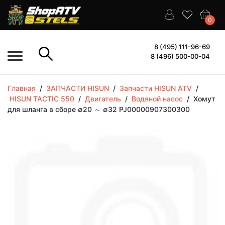
0
8 (495) 111-96-69
8 (496) 500-00-04
Главная
/
ЗАПЧАСТИ HISUN
/
Запчасти HISUN ATV
/
HISUN TACTIC 550
/
Двигатель
/
Водяной насос
/
Хомут
для шланга в сборе ∅20 ～ ∅32 PJ00000907300300