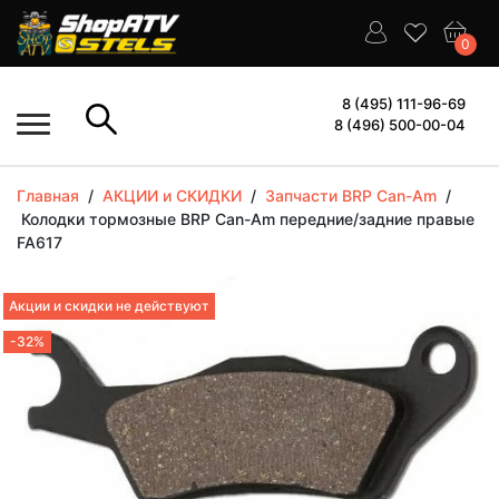
0
8 (495) 111-96-69
8 (496) 500-00-04
Главная
/
АКЦИИ и СКИДКИ
/
Запчасти BRP Can-Am
/
Колодки тормозные BRP Can-Am передние/задние правые
FA617
Акции и скидки не действуют
-32%